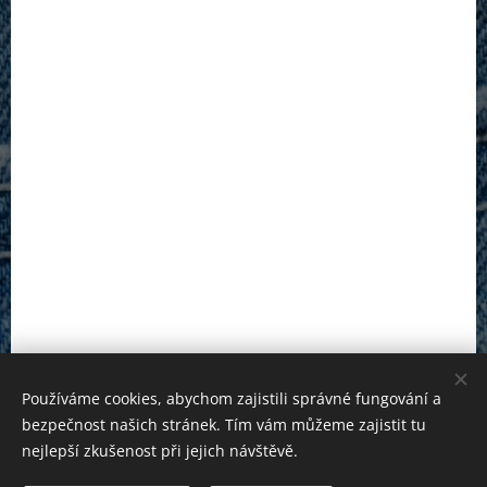
Používáme cookies, abychom zajistili správné fungování a
bezpečnost našich stránek. Tím vám můžeme zajistit tu
nejlepší zkušenost při jejich návštěvě.